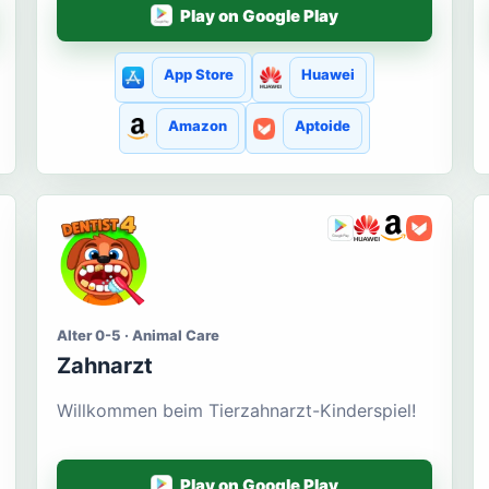
Play on Google Play
App Store
Huawei
Amazon
Aptoide
Alter 0-5 · Animal Care
Zahnarzt
Willkommen beim Tierzahnarzt-Kinderspiel!
Play on Google Play