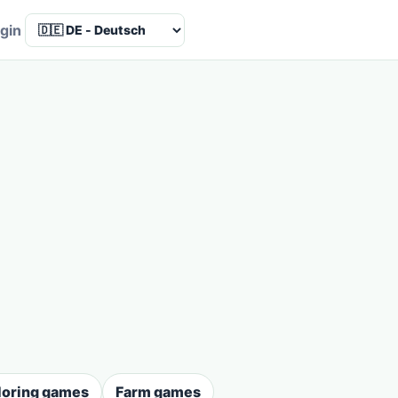
Language
gin
loring games
Farm games