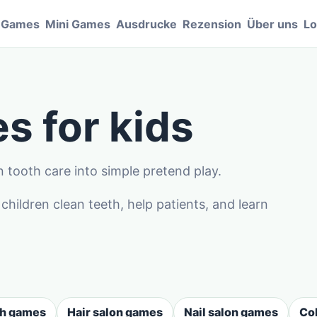
e Games
Mini Games
Ausdrucke
Rezension
Über uns
Lo
s for kids
 tooth care into simple pretend play.
ildren clean teeth, help patients, and learn
sh games
Hair salon games
Nail salon games
Co