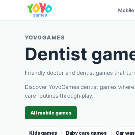
Mobil
YOVOGAMES
Dentist game
Friendly doctor and dentist games that turn
Discover YovoGames dentist games where ch
care routines through play.
All mobile games
Kids games
Baby care games
Car wa