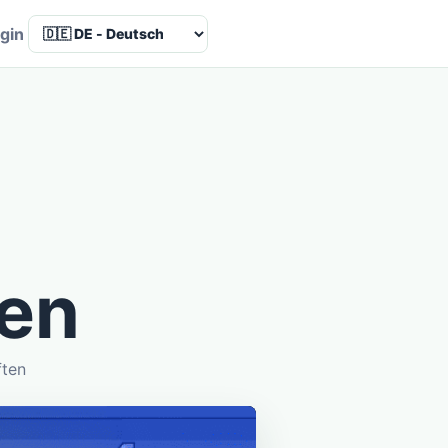
Language
gin
fen
ften