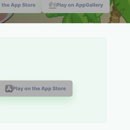
n the App Store
Play on AppGallery
Play on the App Store