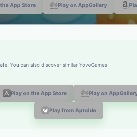
 the App Store
Play on AppGallery
Pl
afe. You can also discover similar YovoGames
Play on the App Store
Play on AppGaller
Play from Aptoide