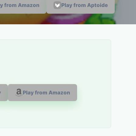
ay from Amazon
Play from Aptoide
y
Play from Amazon