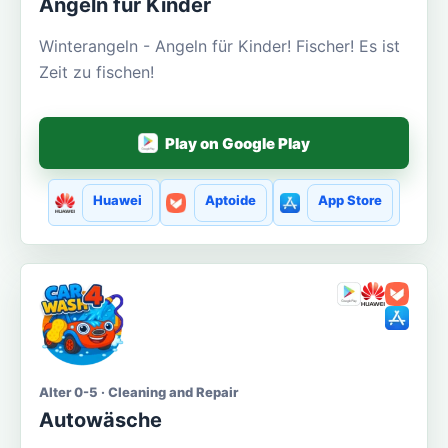
Angeln für Kinder
Winterangeln - Angeln für Kinder! Fischer! Es ist
Zeit zu fischen!
Play on Google Play
Huawei
Aptoide
App Store
Alter 0-5 · Cleaning and Repair
Autowäsche