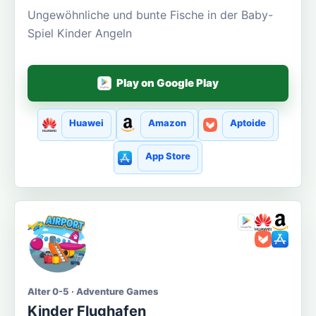
Ungewöhnliche und bunte Fische in der Baby-
Spiel Kinder Angeln
Play on Google Play
Huawei
Amazon
Aptoide
App Store
Alter 0-5 · Adventure Games
Kinder Flughafen