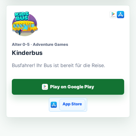
Alter 0-5 · Adventure Games
Kinderbus
Busfahrer! Ihr Bus ist bereit für die Reise.
Play on Google Play
App Store