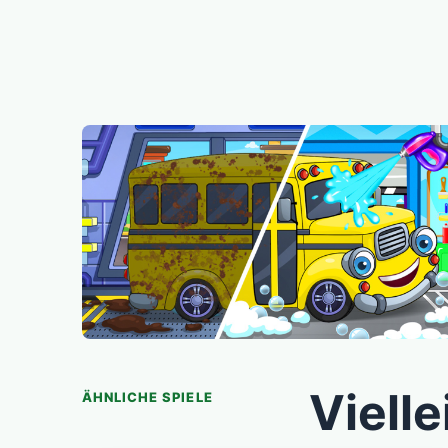
Vielle
ÄHNLICHE SPIELE