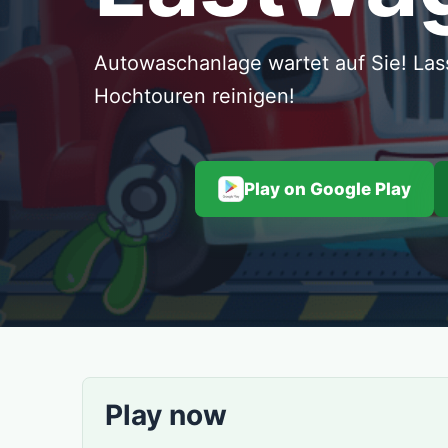
Autowaschanlage wartet auf Sie! Las
Hochtouren reinigen!
Play on Google Play
Play now