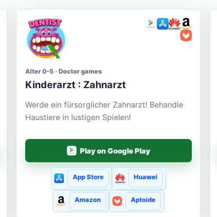
Alter 0-5 · Doctor games
Kinderarzt : Zahnarzt
Werde ein fürsorglicher Zahnarzt! Behandle
Haustiere in lustigen Spielen!
Play on Google Play
App Store
Huawei
Amazon
Aptoide