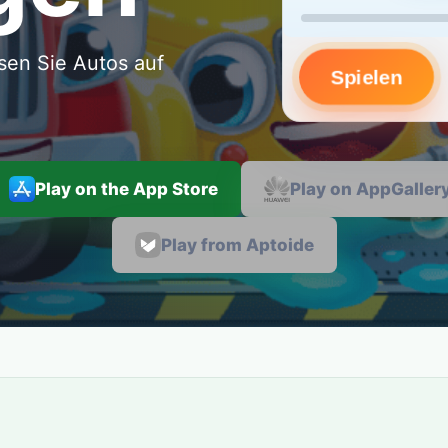
sen Sie Autos auf
Spielen
Play on the App Store
Play on AppGaller
Play from Aptoide