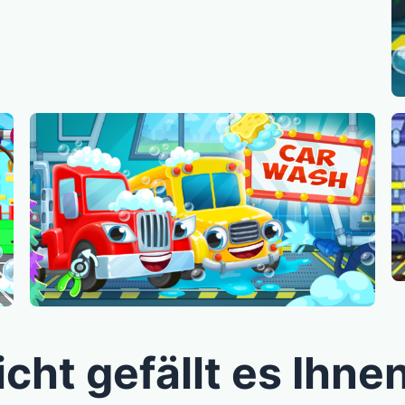
icht gefällt es Ihne