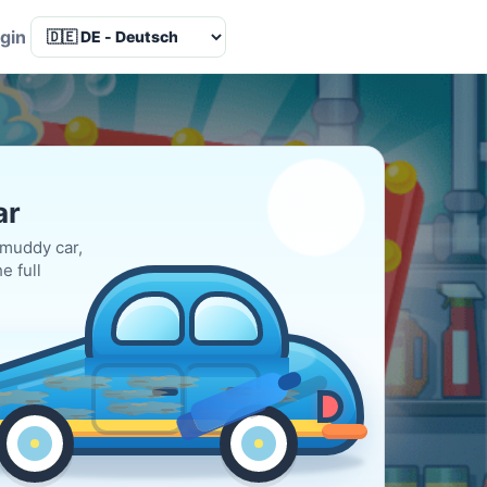
Language
gin
ar
 muddy car,
e full
: