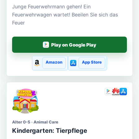
Junge Feuerwehrmann gehen! Ein
Feuerwehrwagen wartet! Beeilen Sie sich das
Feuer
Play on Google Play
Amazon
App Store
Alter 0-5 · Animal Care
Kindergarten: Tierpflege