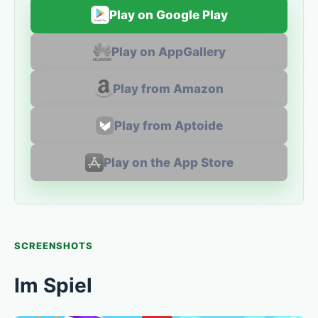
Play on Google Play
Play on AppGallery
Play from Amazon
Play from Aptoide
Play on the App Store
SCREENSHOTS
Im Spiel