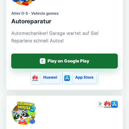
Alter 0-5 · Vehicle games
Autoreparatur
Automechaniker! Garage wartet auf Sie!
Repariere schnell Autos!
Play on Google Play
Huawei
App Store