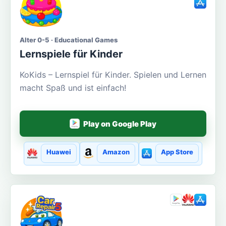
Alter 0-5 · Educational Games
Lernspiele für Kinder
KoKids – Lernspiel für Kinder. Spielen und Lernen
macht Spaß und ist einfach!
Play on Google Play
Huawei
Amazon
App Store