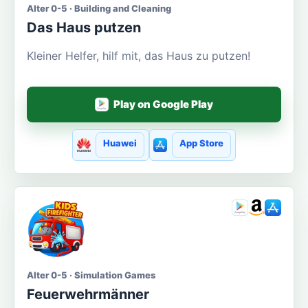
Alter 0-5 · Building and Cleaning
Das Haus putzen
Kleiner Helfer, hilf mit, das Haus zu putzen!
Play on Google Play
Huawei
App Store
Alter 0-5 · Simulation Games
Feuerwehrmänner