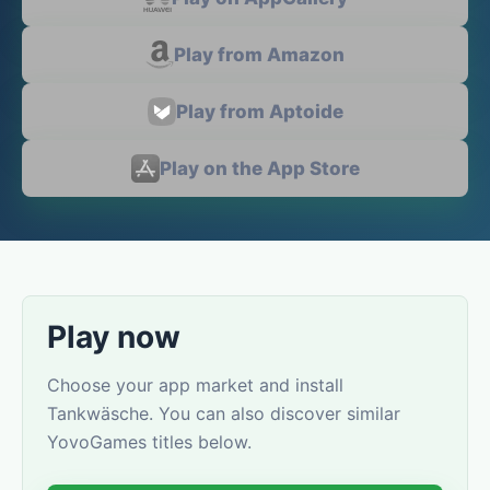
Play from Amazon
Play from Aptoide
Play on the App Store
Play now
Choose your app market and install
Tankwäsche. You can also discover similar
YovoGames titles below.