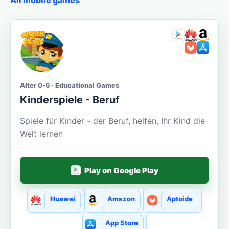
All mobile games
Alter 0-5 · Educational Games
Kinderspiele - Beruf
Spiele für Kinder - der Beruf, helfen, Ihr Kind die
Welt lernen
Play on Google Play
Huawei
Amazon
Aptoide
App Store