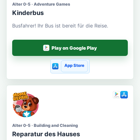
Alter 0-5 · Adventure Games
Kinderbus
Busfahrer! Ihr Bus ist bereit für die Reise.
Play on Google Play
App Store
Alter 0-5 · Building and Cleaning
Reparatur des Hauses