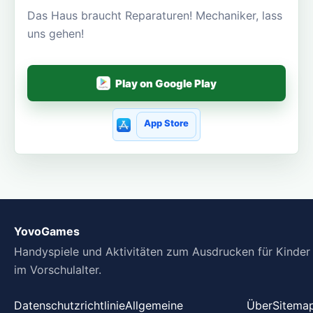
Das Haus braucht Reparaturen! Mechaniker, lass
uns gehen!
Play on Google Play
App Store
YovoGames
Handyspiele und Aktivitäten zum Ausdrucken für Kinder
im Vorschulalter.
Datenschutzrichtlinie
Allgemeine
Über
Sitema