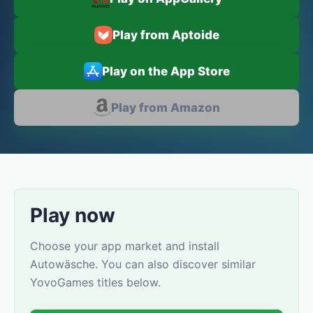
Play from Aptoide
Play on the App Store
Play from Amazon
Play now
Choose your app market and install
Autowäsche. You can also discover similar
YovoGames titles below.