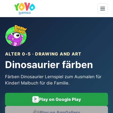
ALTER 0-5 · DRAWING AND ART
Dinosaurier färben
Färben Dinosaurier Lernspiel zum Ausmalen für
Kinder! Malbuch für die Familie.
Play on Google Play
Play on AppGallery