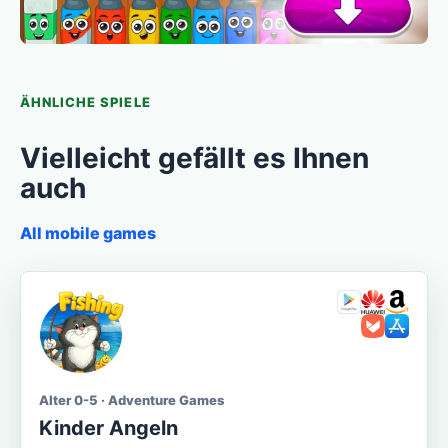
ÄHNLICHE SPIELE
Vielleicht gefällt es Ihnen
auch
All mobile games
Alter 0-5 · Adventure Games
Kinder Angeln