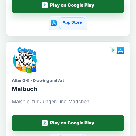
Play on Google Play
App Store
Alter 0-5 · Drawing and Art
Malbuch
Malspiel für Jungen und Mädchen.
Play on Google Play