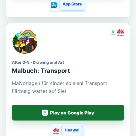
App Store
Alter 0-5 · Drawing and Art
Malbuch: Transport
Malvorlagen für Kinder spielen! Transport
Färbung wartet auf Sie!
Play on Google Play
Huawei