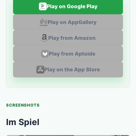
Play on Google Play
Play on AppGallery
Play from Amazon
Play from Aptoide
Play on the App Store
SCREENSHOTS
Im Spiel