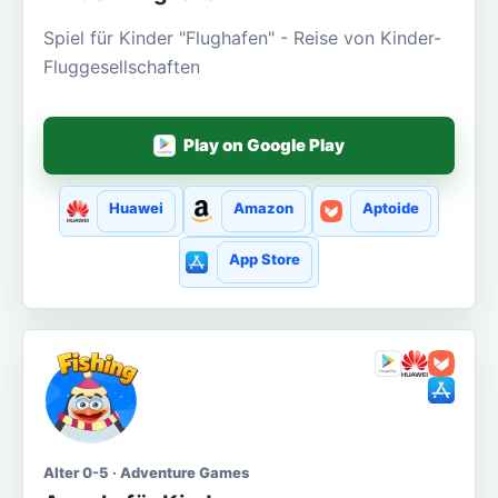
Spiel für Kinder "Flughafen" - Reise von Kinder-
Fluggesellschaften
Play on Google Play
Huawei
Amazon
Aptoide
App Store
Alter 0-5 · Adventure Games