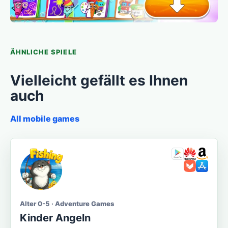
ÄHNLICHE SPIELE
Vielleicht gefällt es Ihnen
auch
All mobile games
Alter 0-5 · Adventure Games
Kinder Angeln