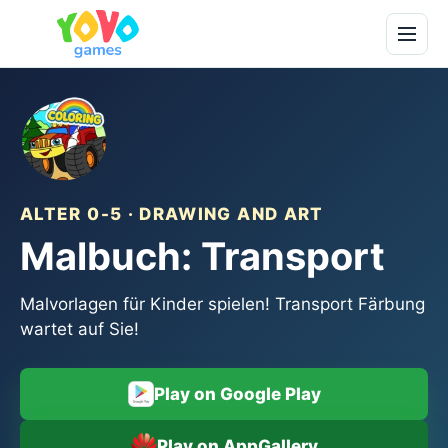
ALTER 0-5 · DRAWING AND ART
Malbuch: Transport
Malvorlagen für Kinder spielen! Transport Färbung
wartet auf Sie!
Play on Google Play
Play on AppGallery