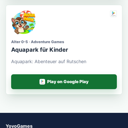
Alter 0-5 · Adventure Games
Aquapark für Kinder
Aquapark: Abenteuer auf Rutschen
Play on Google Play
YovoGames