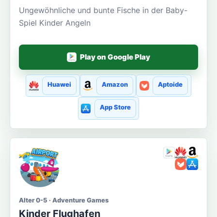
Ungewöhnliche und bunte Fische in der Baby-
Spiel Kinder Angeln
Play on Google Play
Huawei
Amazon
Aptoide
App Store
Alter 0-5 · Adventure Games
Kinder Flughafen