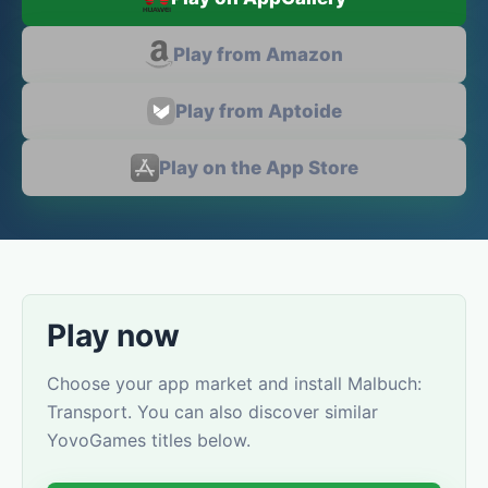
Play from Amazon
Play from Aptoide
Play on the App Store
Play now
Choose your app market and install Malbuch:
Transport. You can also discover similar
YovoGames titles below.