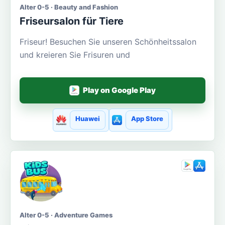
Alter 0-5 · Beauty and Fashion
Friseursalon für Tiere
Friseur! Besuchen Sie unseren Schönheitssalon
und kreieren Sie Frisuren und
Play on Google Play
Huawei
App Store
Alter 0-5 · Adventure Games