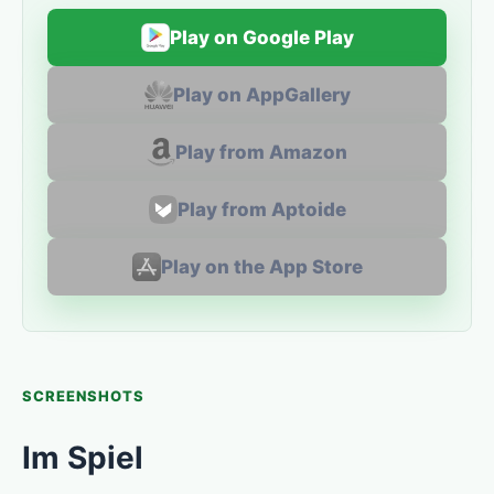
Play on Google Play
Play on AppGallery
Play from Amazon
Play from Aptoide
Play on the App Store
SCREENSHOTS
Im Spiel