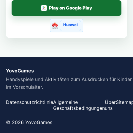
Play on Google Play
Huawei
YovoGames
Handyspiele und Aktivitäten zum Ausdrucken für Kinder
im Vorschulalter.
Datenschutzrichtlinie
Allgemeine
Über
Sitema
Geschäftsbedingungen
uns
© 2026 YovoGames