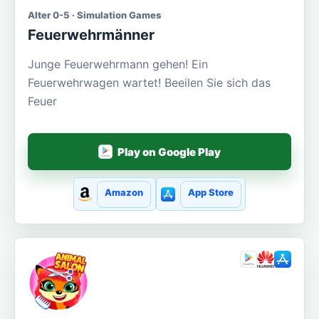
Alter 0-5 · Simulation Games
Feuerwehrmänner
Junge Feuerwehrmann gehen! Ein
Feuerwehrwagen wartet! Beeilen Sie sich das
Feuer
Play on Google Play
Amazon
App Store