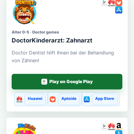
Alter 0-5 · Doctor games
DoctorKinderarzt: Zahnarzt
Doctor Dentist hilft Ihnen bei der Behandlung
von Zähnen!
Play on Google Play
Huawei
Aptoide
App Store