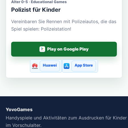
Alter 0-5 · Educational Games
Polizist für Kinder
Vereinbaren Sie Rennen mit Polizeiautos, die das
Spiel spielen: Polizeistation!
Play on Google Play
Huawei
App Store
YovoGames
Handyspiele und Aktivitäten zum Ausdrucken für Kinder
im Vorschulalter.