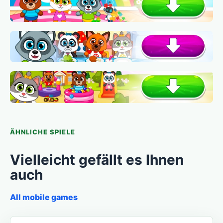
ÄHNLICHE SPIELE
Vielleicht gefällt es Ihnen
auch
All mobile games