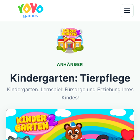
ANHÄNGER
Kindergarten: Tierpflege
Kindergarten. Lernspiel: Fürsorge und Erziehung Ihres
Kindes!