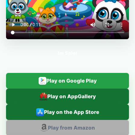
Im Spiel
Play on Google Play
Play on AppGallery
Play on the App Store
Play from Amazon