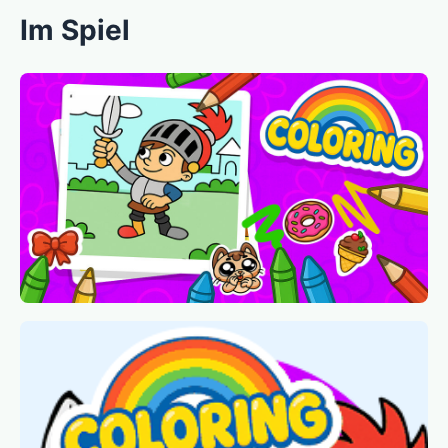
Im Spiel