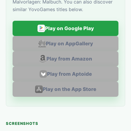
Malvorlagen: Malbuch. You can also discover
similar YovoGames titles below.
Play on Google Play
Play on AppGallery
Play from Amazon
Play from Aptoide
Play on the App Store
SCREENSHOTS