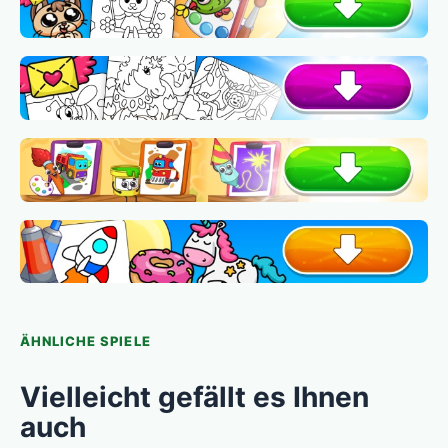
ÄHNLICHE SPIELE
Vielleicht gefällt es Ihnen
auch