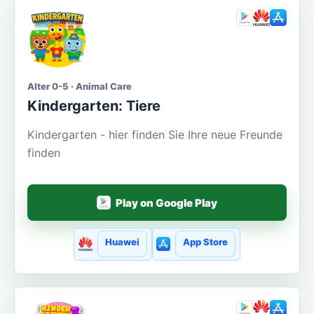
Alter 0-5 · Animal Care
Kindergarten: Tiere
Kindergarten - hier finden Sie Ihre neue Freunde
finden
Play on Google Play
Huawei
App Store