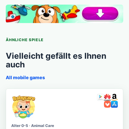
ÄHNLICHE SPIELE
Vielleicht gefällt es Ihnen
auch
All mobile games
Alter 0-5 · Animal Care