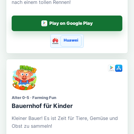
nach einem tollen Rennen!
Play on Google Play
Huawei
Alter 0-5 · Farming Fun
Bauernhof für Kinder
Kleiner Bauer! Es ist Zeit für Tiere, Gemüse und
Obst zu sammeln!