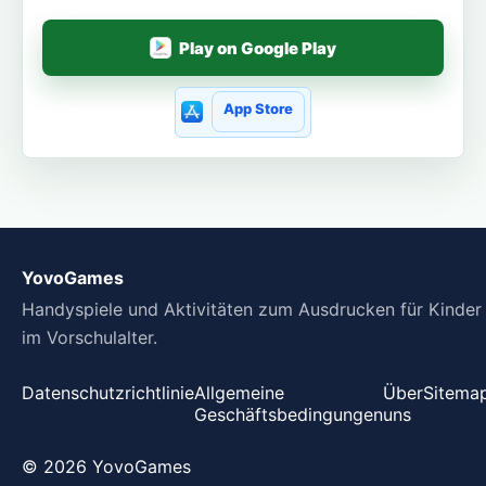
Play on Google Play
App Store
YovoGames
Handyspiele und Aktivitäten zum Ausdrucken für Kinder
im Vorschulalter.
Datenschutzrichtlinie
Allgemeine
Über
Sitema
Geschäftsbedingungen
uns
© 2026 YovoGames