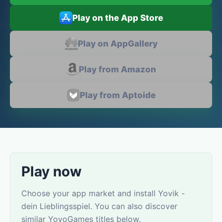
Play on the App Store
Play on AppGallery
Play from Amazon
Play from Aptoide
Play now
Choose your app market and install Yovik -
dein Lieblingsspiel. You can also discover
similar YovoGames titles below.