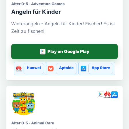
Alter 0-5 · Adventure Games
Angeln für Kinder
Winterangeln - Angeln für Kinder! Fischer! Es ist
Zeit zu fischen!
Play on Google Play
Huawei
Aptoide
App Store
Alter 0-5 · Animal Care