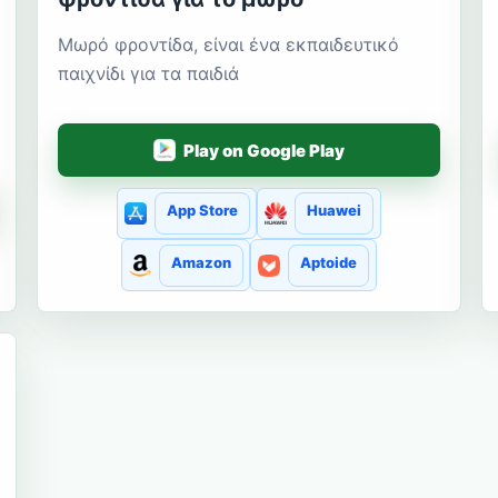
Μωρό φροντίδα, είναι ένα εκπαιδευτικό
παιχνίδι για τα παιδιά
Play on Google Play
App Store
Huawei
Amazon
Aptoide