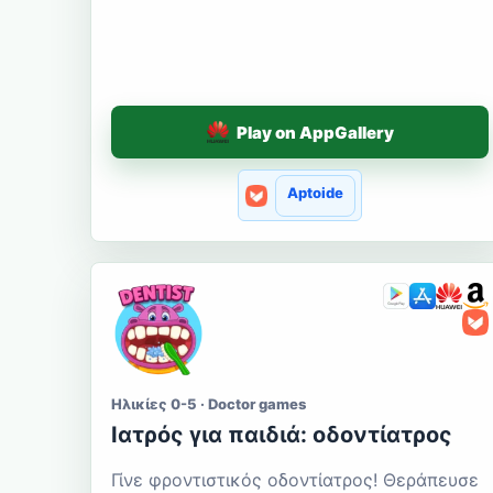
Play on AppGallery
Aptoide
Ηλικίες 0-5 · Doctor games
Ιατρός για παιδιά: οδοντίατρος
Γίνε φροντιστικός οδοντίατρος! Θεράπευσε