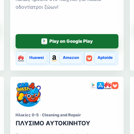
οδοντίατροι ζώων!
Play on Google Play
Huawei
Amazon
Aptoide
Ηλικίες 0-5 · Cleaning and Repair
ΠΛΥΣΙΜΟ ΑΥΤΟΚΙΝΗΤΟΥ