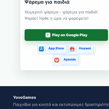
Ψάρεμα για παιδιά
Χειμερινό ψάρεμα - ψάρεμα για παιδιά!
Ψαράς! Ήρθε η ώρα να ψαρέψετε!
Play on Google Play
App Store
Huawei
Aptoide
YovoGames
Παιχνίδια για κινητά και εκτυπώσιμες δραστηριότητ