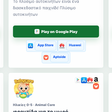
Το πλύσιμο αυτοκινήτων είναι ένα
διασκεδαστικό παιχνίδι! Πλύσιμο
αυτοκινήτων
Play on Google Play
App Store
Huawei
Aptoide
Ηλικίες 0-5 · Animal Care
φροντίδα για το μωρό