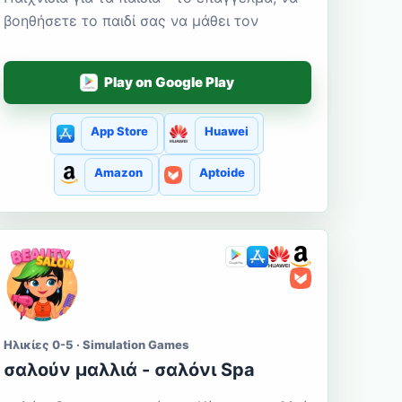
βοηθήσετε το παιδί σας να μάθει τον
Play on Google Play
App Store
Huawei
Amazon
Aptoide
Ηλικίες 0-5 · Simulation Games
σαλούν μαλλιά - σαλόνι Spa