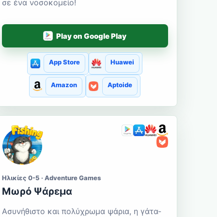
σε ένα νοσοκομείο!
Play on Google Play
App Store
Huawei
Amazon
Aptoide
Ηλικίες 0-5 · Adventure Games
Μωρό Ψάρεμα
Ασυνήθιστο και πολύχρωμα ψάρια, η γάτα-