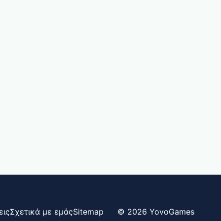
εις
Σχετικά με εμάς
Sitemap
© 2026 YovoGames