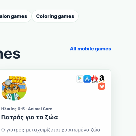
salon games
Coloring games
mes
All mobile games
Ηλικίες 0-5 · Animal Care
Γιατρός για τα ζώα
Ο γιατρός μεταχειρίζεται χαριτωμένα ζώα