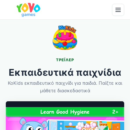
ΤΡΈΙΛΕΡ
Εκπαιδευτικά παιχνίδια
KoKids εκπαιδευτικό παιχνίδι για παιδιά. Παίξτε και
μάθετε διασκεδαστικά