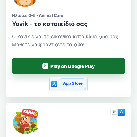
Ηλικίες 0-5 · Animal Care
Yovik - το κατοικίδιό σας
Ο Yovik είναι το εικονικό κατοικίδιο ζώο σας.
Μάθετε να φροντίζετε τα ζώα!
Play on Google Play
App Store