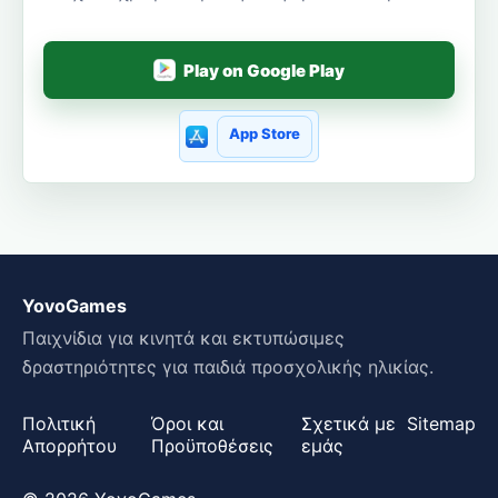
Play on Google Play
App Store
YovoGames
Παιχνίδια για κινητά και εκτυπώσιμες
δραστηριότητες για παιδιά προσχολικής ηλικίας.
Πολιτική
Όροι και
Σχετικά με
Sitemap
Απορρήτου
Προϋποθέσεις
εμάς