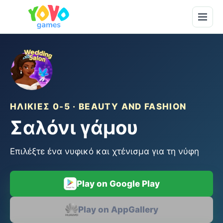
ΗΛΙΚΊΕΣ 0-5 · BEAUTY AND FASHION
Σαλόνι γάμου
Επιλέξτε ένα νυφικό και χτένισμα για τη νύφη
Play on Google Play
Play on AppGallery