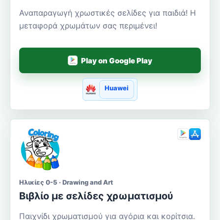
Αναπαραγωγή χρωστικές σελίδες για παιδιά! Η
μεταφορά χρωμάτων σας περιμένει!
Play on Google Play
Huawei
Ηλικίες 0-5 · Drawing and Art
Βιβλίο με σελίδες χρωματισμού
Παιχνίδι χρωματισμού για αγόρια και κορίτσια.