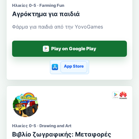
Ηλικίες 0-5 · Farming Fun
Αγρόκτημα για παιδιά
Φάρμα για παιδιά από την YovoGames
Play on Google Play
App Store
Ηλικίες 0-5 · Drawing and Art
Βιβλίο ζωγραφικής: Μεταφορές