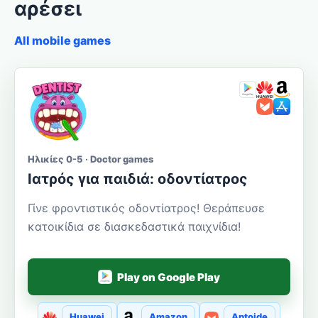
αρέσει
All mobile games
Ηλικίες 0-5 · Doctor games
Ιατρός για παιδιά: οδοντίατρος
Γίνε φροντιστικός οδοντίατρος! Θεράπευσε
κατοικίδια σε διασκεδαστικά παιχνίδια!
Play on Google Play
Huawei
Amazon
Aptoide