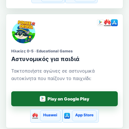
Ηλικίες 0-5 · Educational Games
Αστυνομικός για παιδιά
Τακτοποιήστε αγώνες σε αστυνομικά
αυτοκίνητα που παίζουν το παιχνίδι:
Play on Google Play
Huawei
App Store