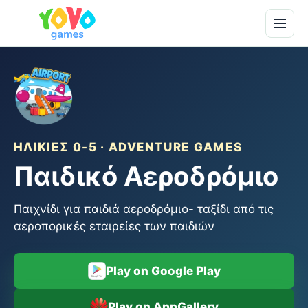
ΗΛΙΚΊΕΣ 0-5 · ADVENTURE GAMES
Παιδικό Αεροδρόμιο
Παιχνίδι για παιδιά αεροδρόμιο- ταξίδι από τις
αεροπορικές εταιρείες των παιδιών
Play on Google Play
Play on AppGallery