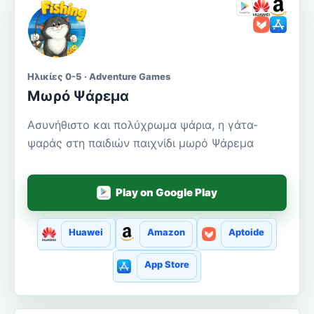
Ηλικίες 0-5 · Adventure Games
Μωρό Ψάρεμα
Ασυνήθιστο και πολύχρωμα ψάρια, η γάτα-
ψαράς στη παιδιών παιχνίδι μωρό Ψάρεμα
Play on Google Play
Huawei
Amazon
Aptoide
App Store