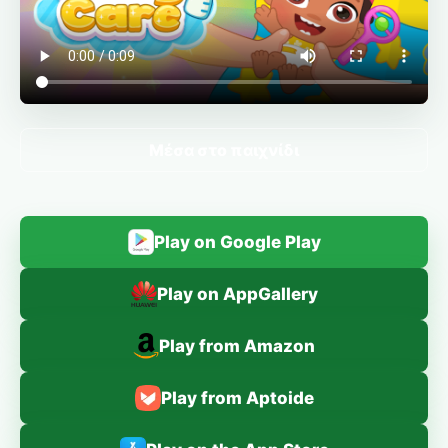
Μέσα στο παιχνίδι
Play on Google Play
Play on AppGallery
Play from Amazon
Play from Aptoide