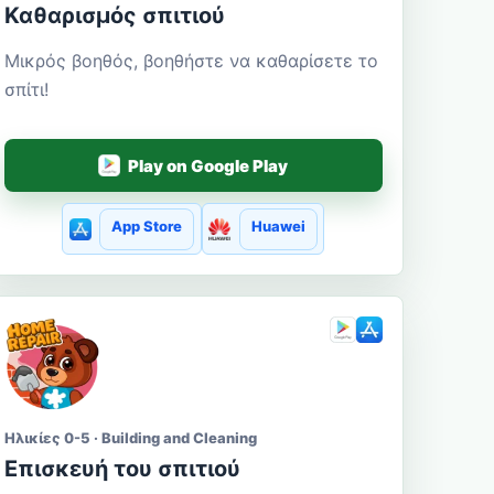
Καθαρισμός σπιτιού
Μικρός βοηθός, βοηθήστε να καθαρίσετε το
σπίτι!
Play on Google Play
App Store
Huawei
Ηλικίες 0-5 · Building and Cleaning
Επισκευή του σπιτιού