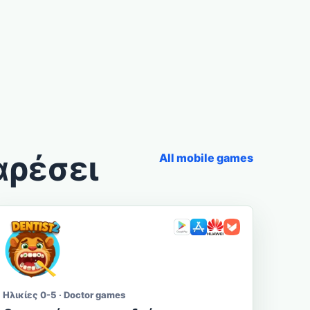
αρέσει
All mobile games
Ηλικίες 0-5 · Doctor games