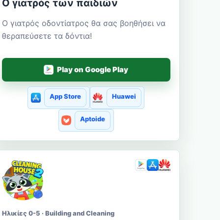
Ο γιατρός των παιδιών
Ο γιατρός οδοντίατρος θα σας βοηθήσει να
θεραπεύσετε τα δόντια!
Play on Google Play
App Store
Huawei
Aptoide
Ηλικίες 0-5 · Building and Cleaning