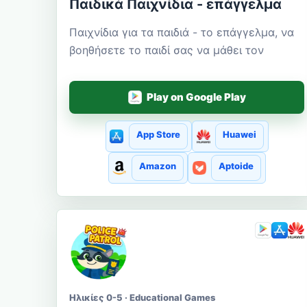
Παιδικά Παιχνίδια - επάγγελμα
Παιχνίδια για τα παιδιά - το επάγγελμα, να
βοηθήσετε το παιδί σας να μάθει τον
Play on Google Play
App Store
Huawei
Amazon
Aptoide
Ηλικίες 0-5 · Educational Games