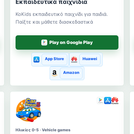
Εκπαιδευτικά παιχνίδια
KoKids εκπαιδευτικό παιχνίδι για παιδιά.
Παίξτε και μάθετε διασκεδαστικά
Play on Google Play
App Store
Huawei
Amazon
Ηλικίες 0-5 · Vehicle games