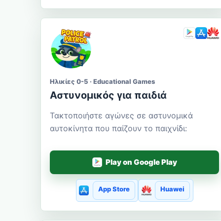
Ηλικίες 0-5 · Educational Games
Αστυνομικός για παιδιά
Τακτοποιήστε αγώνες σε αστυνομικά
αυτοκίνητα που παίζουν το παιχνίδι:
Play on Google Play
App Store
Huawei