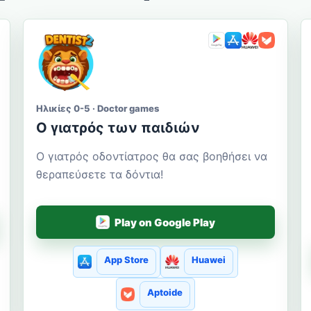
Ηλικίες 0-5 · Doctor games
Ο γιατρός των παιδιών
Ο γιατρός οδοντίατρος θα σας βοηθήσει να
θεραπεύσετε τα δόντια!
Play on Google Play
App Store
Huawei
Aptoide