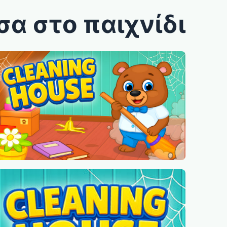
α στο παιχνίδι