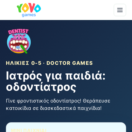
ΗΛΙΚΊΕΣ 0-5 · DOCTOR GAMES
Ιατρός για παιδιά:
οδοντίατρος
Γίνε φροντιστικός οδοντίατρος! Θεράπευσε
κατοικίδια σε διασκεδαστικά παιχνίδια!
ΜΊΝΙ ΠΑΙΧΝΊΔΙ