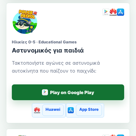
Ηλικίες 0-5 · Educational Games
Αστυνομικός για παιδιά
Τακτοποιήστε αγώνες σε αστυνομικά
αυτοκίνητα που παίζουν το παιχνίδι:
Play on Google Play
Huawei
App Store