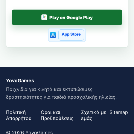
Play on Google Play
App Store
YovoGames
Παιχνίδια για κινητά και εκτυπώσιμες
δραστηριότητες για παιδιά προσχολικής ηλικίας.
Πολιτική
Όροι και
Σχετικά με
Sitemap
Απορρήτου
Προϋποθέσεις
εμάς
© 2026 YovoGames