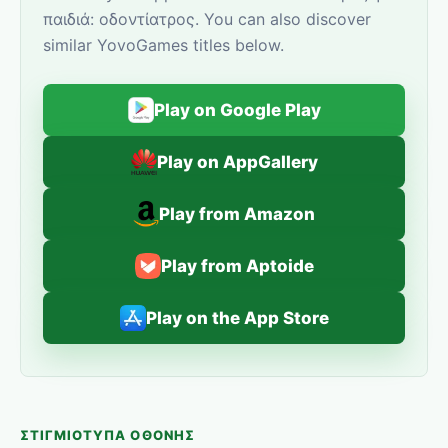
παιδιά: οδοντίατρος. You can also discover
similar YovoGames titles below.
Play on Google Play
Play on AppGallery
Play from Amazon
Play from Aptoide
Play on the App Store
ΣΤΙΓΜΙΌΤΥΠΑ ΟΘΌΝΗΣ