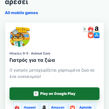
αρέσει
All mobile games
Ηλικίες 0-5 · Animal Care
Γιατρός για τα ζώα
Ο γιατρός μεταχειρίζεται χαριτωμένα ζώα σε
ένα νοσοκομείο!
Play on Google Play
Huawei
Amazon
Aptoide