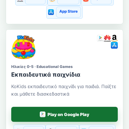
App Store
Ηλικίες 0-5 · Educational Games
Εκπαιδευτικά παιχνίδια
KoKids εκπαιδευτικό παιχνίδι για παιδιά. Παίξτε
και μάθετε διασκεδαστικά
Play on Google Play