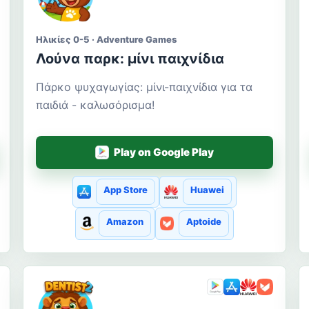
Ηλικίες 0-5 · Adventure Games
Λούνα παρκ: μίνι παιχνίδια
Πάρκο ψυχαγωγίας: μίνι-παιχνίδια για τα
παιδιά - καλωσόρισμα!
Play on Google Play
App Store
Huawei
Amazon
Aptoide