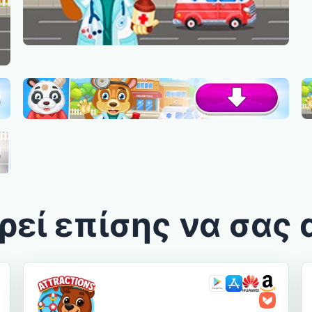
εί επίσης να σας 