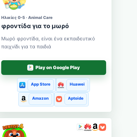
Ηλικίες 0-5 · Animal Care
φροντίδα για το μωρό
Μωρό φροντίδα, είναι ένα εκπαιδευτικό
παιχνίδι για τα παιδιά
Play on Google Play
App Store
Huawei
Amazon
Aptoide