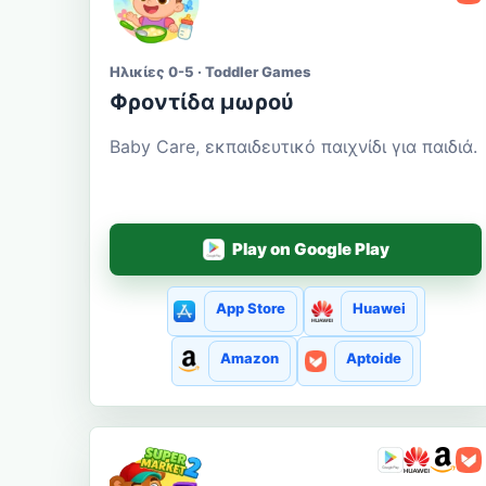
Ηλικίες 0-5 · Toddler Games
Φροντίδα μωρού
Baby Care, εκπαιδευτικό παιχνίδι για παιδιά.
Play on Google Play
App Store
Huawei
Amazon
Aptoide