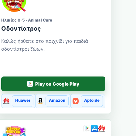
Ηλικίες 0-5 · Animal Care
Οδοντίατρος
Καλώς ήρθατε στο παιχνίδι για παιδιά
οδοντίατροι ζώων!
Play on Google Play
Huawei
Amazon
Aptoide