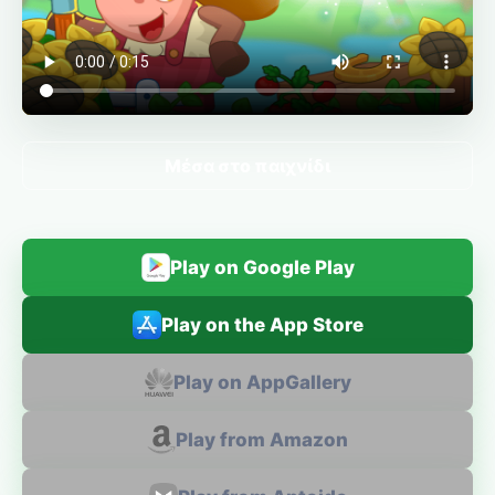
Μέσα στο παιχνίδι
Play on Google Play
Play on the App Store
Play on AppGallery
Play from Amazon