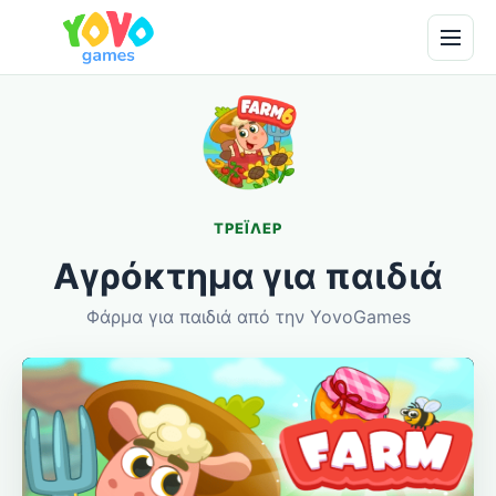
ΤΡΈΙΛΕΡ
Αγρόκτημα για παιδιά
Φάρμα για παιδιά από την YovoGames