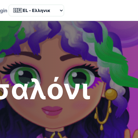
Language
gin
σαλόνι