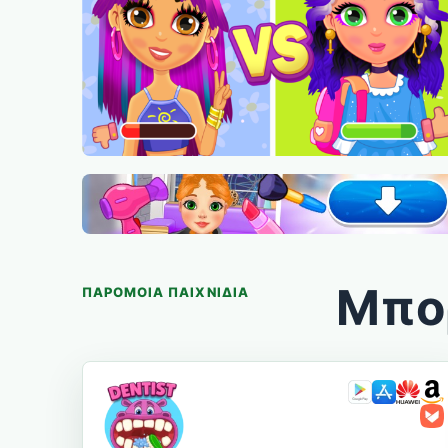
Μπορ
ΠΑΡΌΜΟΙΑ ΠΑΙΧΝΊΔΙΑ