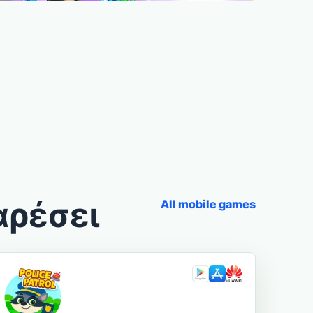
αρέσει
All mobile games