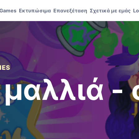
 Games
Εκτυπώσιμα
Επανεξέταση
Σχετικά με εμάς
Lo
MES
μαλλιά - 