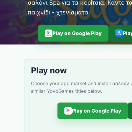
σαλόνι Spa για τα κορίτσια. Κάντε τ
παιχνίδι - χτενίσματα
Play on Google Play
Pla
Play now
Choose your app market and install σαλούν μ
similar YovoGames titles below.
Play on Google Play