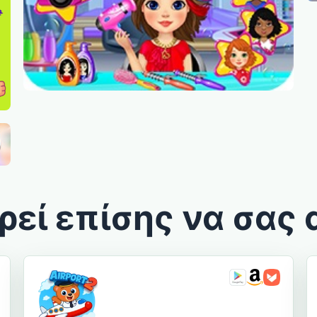
εί επίσης να σας 