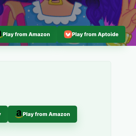
Play from Amazon
Play from Aptoide
y
Play from Amazon