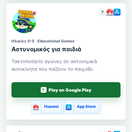
Ηλικίες 0-5 · Educational Games
Αστυνομικός για παιδιά
Τακτοποιήστε αγώνες σε αστυνομικά
αυτοκίνητα που παίζουν το παιχνίδι:
Play on Google Play
Huawei
App Store