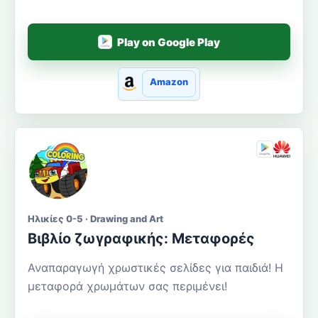
Play on Google Play
Amazon
Ηλικίες 0-5 · Drawing and Art
Βιβλίο ζωγραφικής: Μεταφορές
Αναπαραγωγή χρωστικές σελίδες για παιδιά! Η
μεταφορά χρωμάτων σας περιμένει!