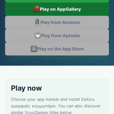
Play on AppGallery
Play from Amazon
Play from Aptoide
Play on the App Store
Play now
Choose your app market and install Σαλόνι
ομορφιάς: κομμωτήριο. You can also discover
similar YovoGames titles below.