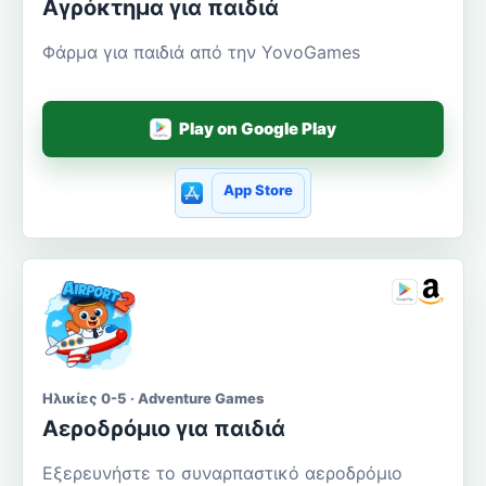
Αγρόκτημα για παιδιά
Φάρμα για παιδιά από την YovoGames
Play on Google Play
App Store
Ηλικίες 0-5 · Adventure Games
Αεροδρόμιο για παιδιά
Εξερευνήστε το συναρπαστικό αεροδρόμιο