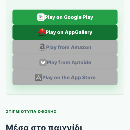
Play on Google Play
Play on AppGallery
Play from Amazon
Play from Aptoide
Play on the App Store
ΣΤΙΓΜΙΌΤΥΠΑ ΟΘΌΝΗΣ
Μέσα στο παιχνίδι