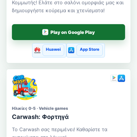
Κομμωτής! Ελάτε στο σαλόνι ομορφιάς μας και
δημιουργήστε κούρεμα και χτενίσματα!
Play on Google Play
Huawei
App Store
Ηλικίες 0-5 · Vehicle games
Carwash: Φορτηγά
Το Carwash σας περιμένει! Καθαρίστε τα