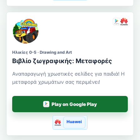
Ηλικίες 0-5 · Drawing and Art
Βιβλίο ζωγραφικής: Μεταφορές
Αναπαραγωγή χρωστικές σελίδες για παιδιά! Η
μεταφορά χρωμάτων σας περιμένει!
Play on Google Play
Huawei