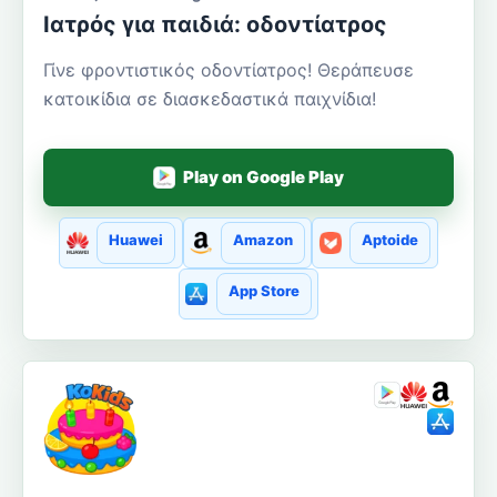
Ιατρός για παιδιά: οδοντίατρος
Γίνε φροντιστικός οδοντίατρος! Θεράπευσε
κατοικίδια σε διασκεδαστικά παιχνίδια!
Play on Google Play
Huawei
Amazon
Aptoide
App Store