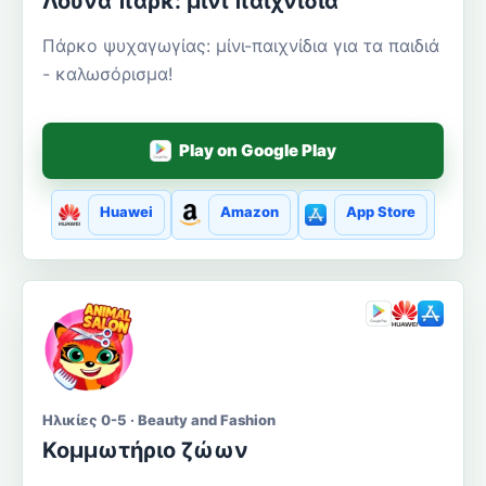
Λούνα παρκ: μίνι παιχνίδια
Πάρκο ψυχαγωγίας: μίνι-παιχνίδια για τα παιδιά
- καλωσόρισμα!
Play on Google Play
Huawei
Amazon
App Store
Ηλικίες 0-5 · Beauty and Fashion
Κομμωτήριο ζώων