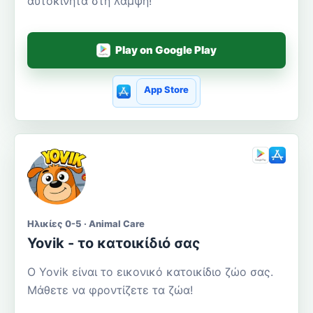
αυτοκίνητα στη λάμψη!
Play on Google Play
App Store
Ηλικίες 0-5 · Animal Care
Yovik - το κατοικίδιό σας
Ο Yovik είναι το εικονικό κατοικίδιο ζώο σας.
Μάθετε να φροντίζετε τα ζώα!