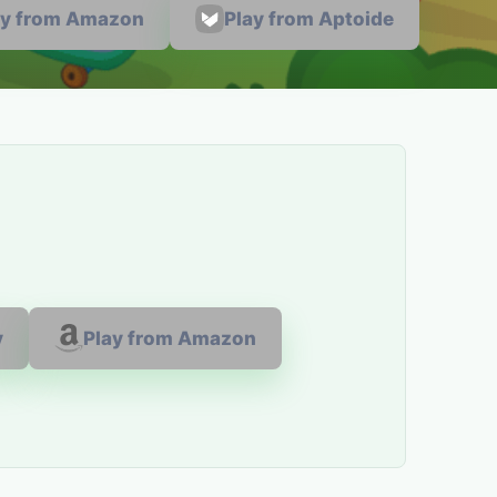
ay from Amazon
Play from Aptoide
y
Play from Amazon