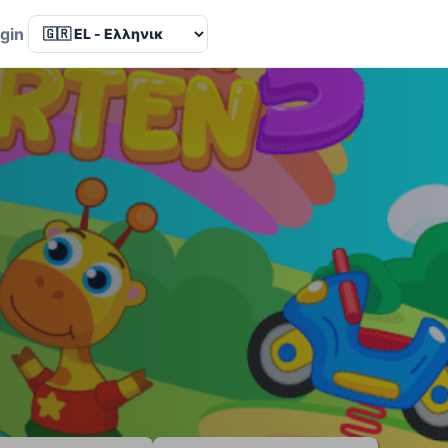
Language
gin