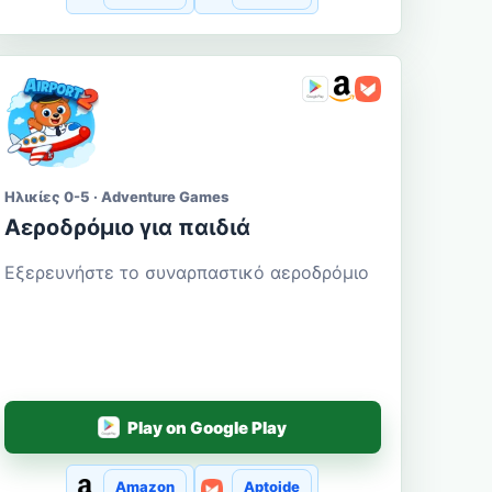
Ηλικίες 0-5 · Adventure Games
Αεροδρόμιο για παιδιά
Εξερευνήστε το συναρπαστικό αεροδρόμιο
Play on Google Play
Amazon
Aptoide