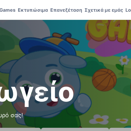
 Games
Εκτυπώσιμα
Επανεξέταση
Σχετικά με εμάς
Lo
ωγείο
ωρό σας!