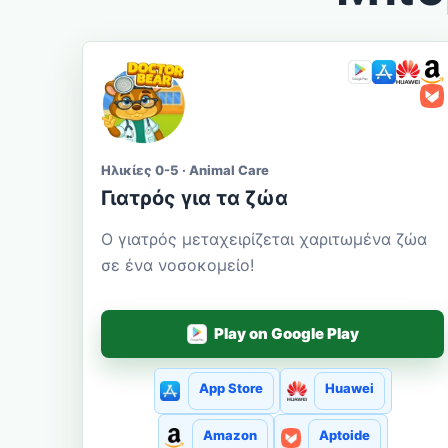
Ηλικίες 0-5 · Animal Care
Γιατρός για τα ζώα
Ο γιατρός μεταχειρίζεται χαριτωμένα ζώα
σε ένα νοσοκομείο!
Play on Google Play
App Store
Huawei
Amazon
Aptoide