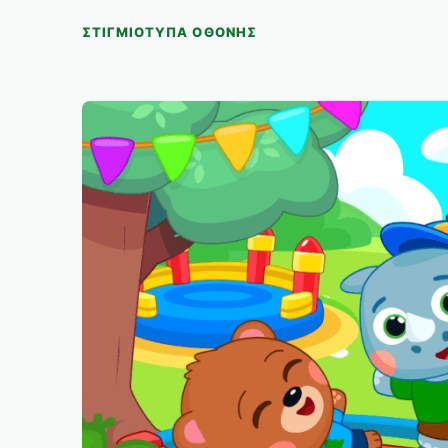
ΣΤΙΓΜΙΌΤΥΠΑ ΟΘΌΝΗΣ