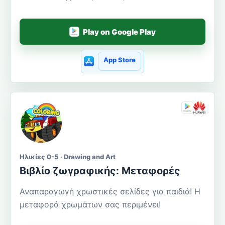
Play on Google Play
App Store
Ηλικίες 0-5 · Drawing and Art
Βιβλίο ζωγραφικής: Μεταφορές
Αναπαραγωγή χρωστικές σελίδες για παιδιά! Η
μεταφορά χρωμάτων σας περιμένει!