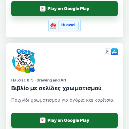
Play on Google Play
Huawei
Ηλικίες 0-5 · Drawing and Art
Βιβλίο με σελίδες χρωματισμού
Παιχνίδι χρωματισμού για αγόρια και κορίτσια.
Play on Google Play