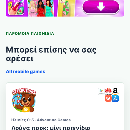
ΠΑΡΌΜΟΙΑ ΠΑΙΧΝΊΔΙΑ
Μπορεί επίσης να σας
αρέσει
All mobile games
Ηλικίες 0-5 · Adventure Games
Λούνα παρκ: μίνι παιχνίδια