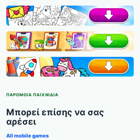
ΠΑΡΌΜΟΙΑ ΠΑΙΧΝΊΔΙΑ
Μπορεί επίσης να σας
αρέσει
All mobile games