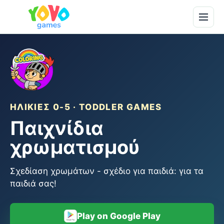
ΗΛΙΚΊΕΣ 0-5 · TODDLER GAMES
Παιχνίδια
χρωματισμού
Σχεδίαση χρωμάτων - σχέδιο για παιδιά: για τα
παιδιά σας!
Play on Google Play