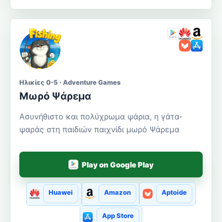
Ηλικίες 0-5 · Adventure Games
Μωρό Ψάρεμα
Ασυνήθιστο και πολύχρωμα ψάρια, η γάτα-
ψαράς στη παιδιών παιχνίδι μωρό Ψάρεμα
Play on Google Play
Huawei
Amazon
Aptoide
App Store