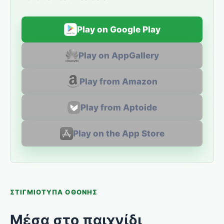
Play on Google Play
Play on AppGallery
Play from Amazon
Play from Aptoide
Play on the App Store
ΣΤΙΓΜΙΌΤΥΠΑ ΟΘΌΝΗΣ
Μέσα στο παιχνίδι