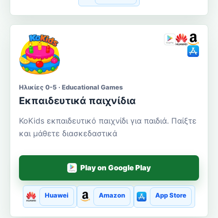
Ηλικίες 0-5 · Educational Games
Εκπαιδευτικά παιχνίδια
KoKids εκπαιδευτικό παιχνίδι για παιδιά. Παίξτε
και μάθετε διασκεδαστικά
Play on Google Play
Huawei
Amazon
App Store