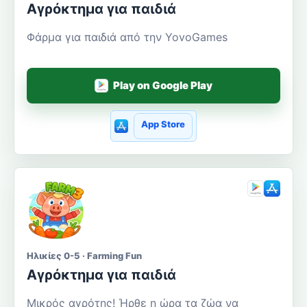
Αγρόκτημα για παιδιά
Φάρμα για παιδιά από την YovoGames
Play on Google Play
App Store
Ηλικίες 0-5 · Farming Fun
Αγρόκτημα για παιδιά
Μικρός αγρότης! Ήρθε η ώρα τα ζώα να