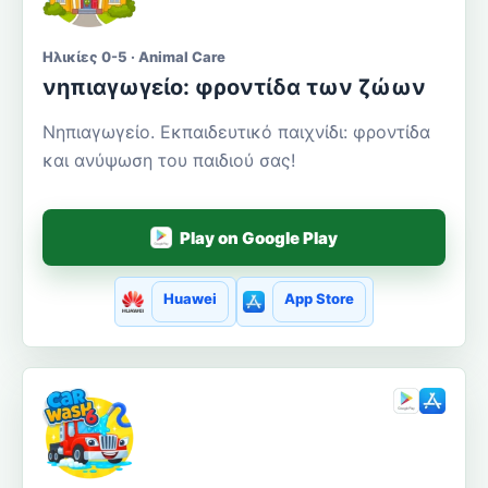
Ηλικίες 0-5 · Animal Care
νηπιαγωγείο: φροντίδα των ζώων
Νηπιαγωγείο. Εκπαιδευτικό παιχνίδι: φροντίδα
και ανύψωση του παιδιού σας!
Play on Google Play
Huawei
App Store