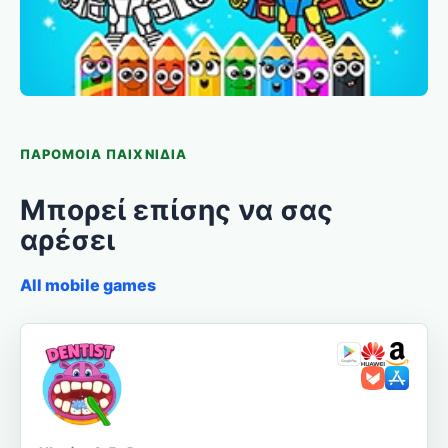
ΠΑΡΌΜΟΙΑ ΠΑΙΧΝΊΔΙΑ
Μπορεί επίσης να σας
αρέσει
All mobile games