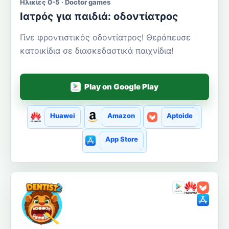
Ηλικίες 0-5 · Doctor games
Ιατρός για παιδιά: οδοντίατρος
Γίνε φροντιστικός οδοντίατρος! Θεράπευσε
κατοικίδια σε διασκεδαστικά παιχνίδια!
Play on Google Play
Huawei
Amazon
Aptoide
App Store