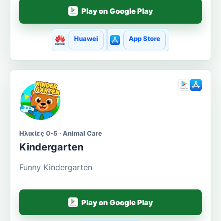
Play on Google Play
Huawei
App Store
Ηλικίες 0-5 · Animal Care
Kindergarten
Funny Kindergarten
Play on Google Play