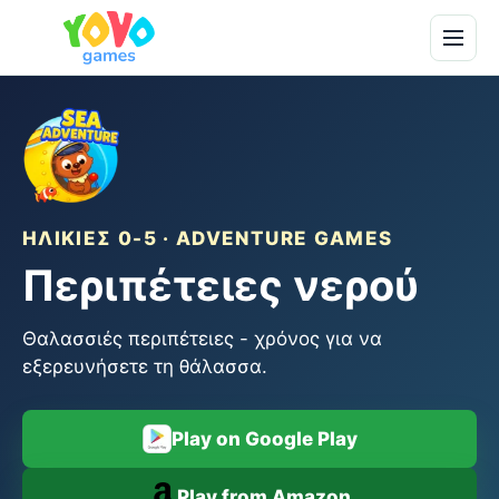
ΗΛΙΚΊΕΣ 0-5 · ADVENTURE GAMES
Περιπέτειες νερού
Θαλασσιές περιπέτειες - χρόνος για να
εξερευνήσετε τη θάλασσα.
Play on Google Play
Play from Amazon