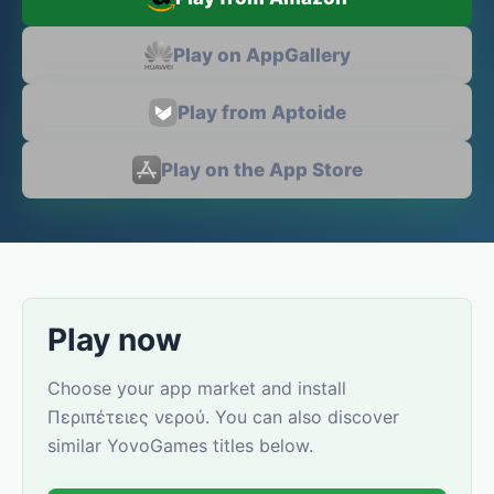
Play on AppGallery
Play from Aptoide
Play on the App Store
Play now
Choose your app market and install
Περιπέτειες νερού. You can also discover
similar YovoGames titles below.