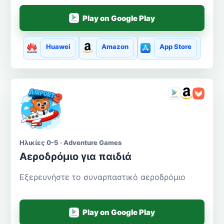
Play on Google Play
Huawei
Amazon
App Store
Ηλικίες 0-5 · Adventure Games
Αεροδρόμιο για παιδιά
Εξερευνήστε το συναρπαστικό αεροδρόμιο
Play on Google Play