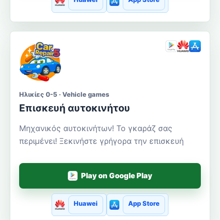
Ηλικίες 0-5 · Vehicle games
Επισκευή αυτοκινήτου
Μηχανικός αυτοκινήτων! Το γκαράζ σας
περιμένει! Ξεκινήστε γρήγορα την επισκευή
Play on Google Play
Huawei
App Store