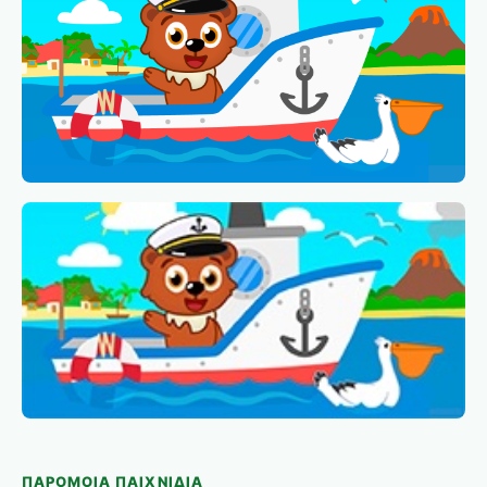
ΠΑΡΌΜΟΙΑ ΠΑΙΧΝΊΔΙΑ