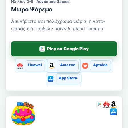
Ηλικίες 0-5 · Adventure Games
Μωρό Ψάρεμα
Ασυνήθιστο και πολύχρωμα ψάρια, η γάτα-
ψαράς στη παιδιών παιχνίδι μωρό Ψάρεμα
Play on Google Play
Huawei
Amazon
Aptoide
App Store