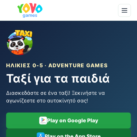
ΗΛΙΚΊΕΣ 0-5 · ADVENTURE GAMES
Ταξί για τα παιδιά
Διασκεδάστε σε ένα ταξί! Ξεκινήστε να
αγωνίζεστε στο αυτοκίνητό σας!
Play on Google Play
Play on the App Store