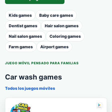
Kids games
Baby care games
Dentist games
Hair salon games
Nail salon games
Coloring games
Farm games
Airport games
JUEGO MÓVIL PENSADO PARA FAMILIAS
Car wash games
Todos los juegos móviles