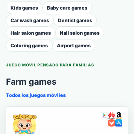
Kids games
Baby care games
Car wash games
Dentist games
Hair salon games
Nail salon games
Coloring games
Airport games
JUEGO MÓVIL PENSADO PARA FAMILIAS
Farm games
Todos los juegos móviles