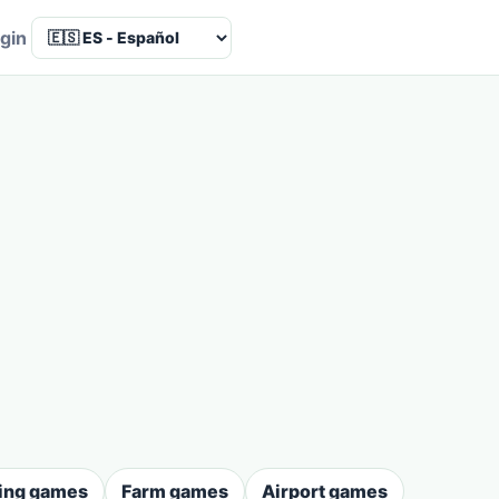
Language
gin
ing games
Farm games
Airport games