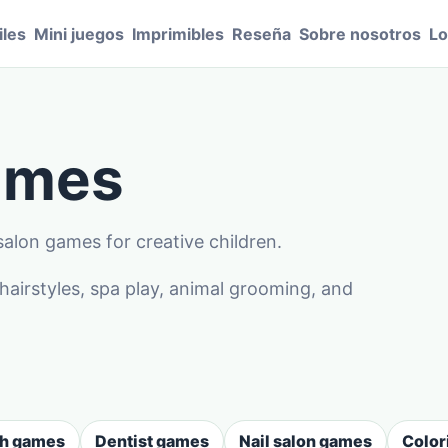
les
Mini juegos
Imprimibles
Reseña
Sobre nosotros
Lo
games
salon games for creative children.
irstyles, spa play, animal grooming, and
sh games
Dentist games
Nail salon games
Color