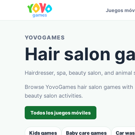
Juegos móvi
YOVOGAMES
Hair salon 
Hairdresser, spa, beauty salon, and animal 
Browse YovoGames hair salon games with ha
beauty salon activities.
Todos los juegos móviles
Kids games
Baby care games
Car wa