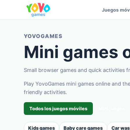
Juegos móvi
YOVOGAMES
Mini games o
Small browser games and quick activities
Play YovoGames mini games online and the
friendly activities.
Todos los juegos móviles
Mini juegos
Kids games
Baby care games
Car wa