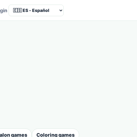
Language
gin
salon games
Coloring games