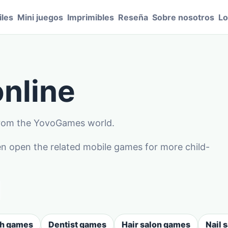
les
Mini juegos
Imprimibles
Reseña
Sobre nosotros
Lo
nline
 from the YovoGames world.
n open the related mobile games for more child-
sh games
Dentist games
Hair salon games
Nail 