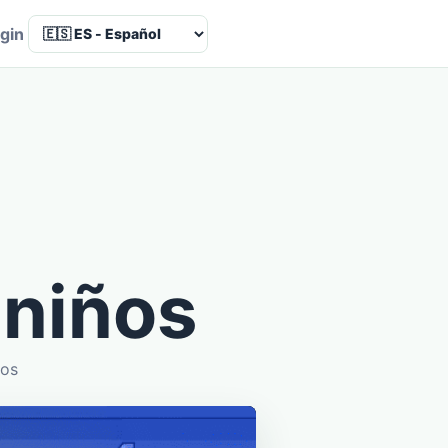
Language
gin
 niños
ños