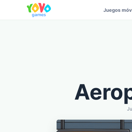
Juegos móvi
Aerop
Ju