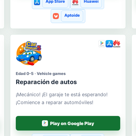
App Store
Huawei
Aptoide
Edad 0-5 · Vehicle games
Reparación de autos
¡Mecánico! ¡El garaje te está esperando!
¡Comience a reparar automóviles!
Play on Google Play