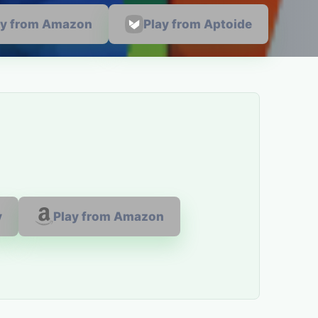
ay from Amazon
Play from Aptoide
y
Play from Amazon