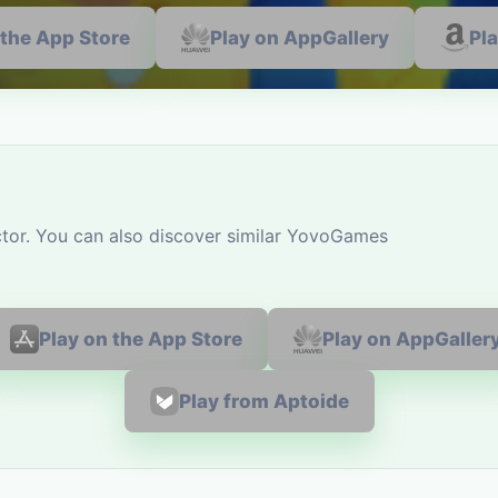
 the App Store
Play on AppGallery
Pl
tor. You can also discover similar YovoGames
Play on the App Store
Play on AppGaller
Play from Aptoide