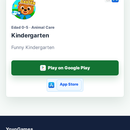
Edad 0-5 · Animal Care
Kindergarten
Funny Kindergarten
Play on Google Play
App Store
YovoGames