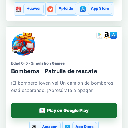
Huawei
Aptoide
App Store
Edad 0-5 · Simulation Games
Bomberos - Patrulla de rescate
¡El bombero joven va! Un camión de bomberos
está esperando! ¡Apresúrate a apagar
Play on Google Play
Amazon
App Store