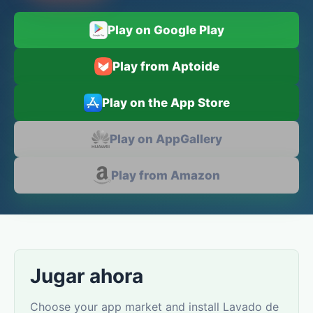
Play on Google Play
Play from Aptoide
Play on the App Store
Play on AppGallery
Play from Amazon
Jugar ahora
Choose your app market and install Lavado de