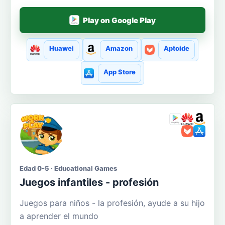
Play on Google Play
Huawei
Amazon
Aptoide
App Store
Edad 0-5 · Educational Games
Juegos infantiles - profesión
Juegos para niños - la profesión, ayude a su hijo
a aprender el mundo