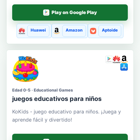
Play on Google Play
Huawei
Amazon
Aptoide
Edad 0-5 · Educational Games
juegos educativos para niños
KoKids - juego educativo para niños. ¡Juega y
aprende fácil y divertido!