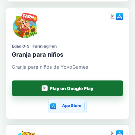
Edad 0-5 · Farming Fun
Granja para niños
Granja para niños de YovoGames
Play on Google Play
App Store