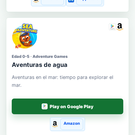
Edad 0-5 · Adventure Games
Aventuras de agua
Aventuras en el mar: tiempo para explorar el
mar.
Play on Google Play
Amazon