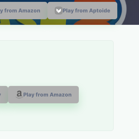
ay from Amazon
Play from Aptoide
y
Play from Amazon