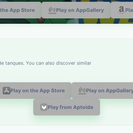
 the App Store
Play on AppGallery
Pl
e tanques. You can also discover similar
Play on the App Store
Play on AppGaller
Play from Aptoide