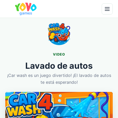
VIDEO
Lavado de autos
¡Car wash es un juego divertido! ¡El lavado de autos
te está esperando!