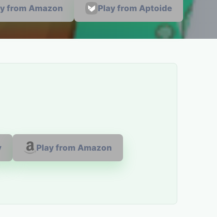
ay from Amazon
Play from Aptoide
y
Play from Amazon