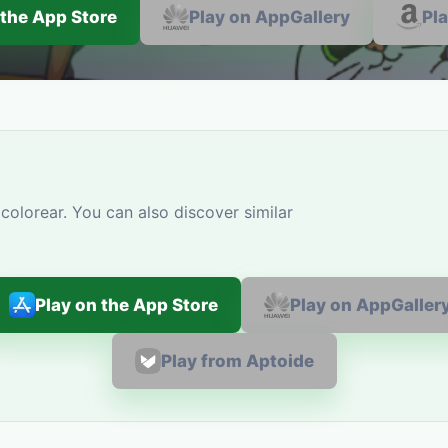
 the App Store
Play on AppGallery
Pl
colorear. You can also discover similar
Play on the App Store
Play on AppGaller
Play from Aptoide