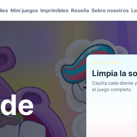
les
Mini juegos
Imprimibles
Reseña
Sobre nosotros
Lo
MINI JUEGO
Limpia la s
Cepilla cada diente 
el juego completo.
 de