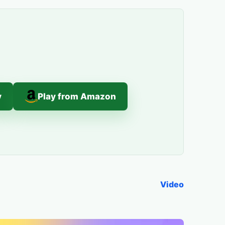
y
Play from Amazon
Video