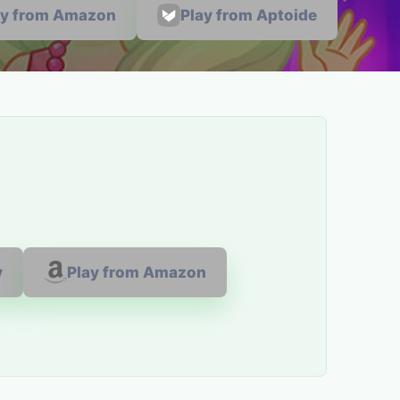
ay from Amazon
Play from Aptoide
y
Play from Amazon