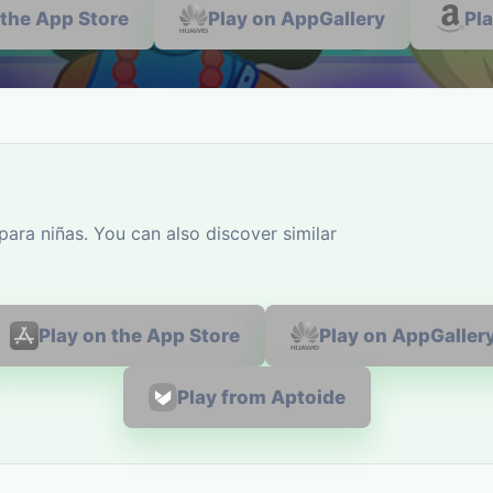
 the App Store
Play on AppGallery
Pl
para niñas. You can also discover similar
Play on the App Store
Play on AppGaller
Play from Aptoide