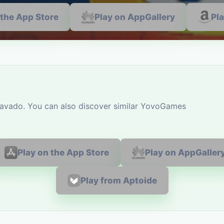
 the App Store
Play on AppGallery
Pl
lavado. You can also discover similar YovoGames
Play on the App Store
Play on AppGaller
Play from Aptoide