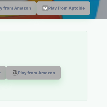
ay from Amazon
Play from Aptoide
y
Play from Amazon