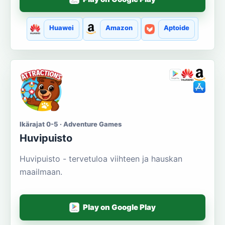
Huawei
Amazon
Aptoide
Ikärajat 0-5 · Adventure Games
Huvipuisto
Huvipuisto - tervetuloa viihteen ja hauskan
maailmaan.
Play on Google Play