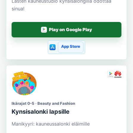
Lasten kauneustudio kynsisalongilla odottaa
sinua!
Play on Google Play
App Store
Ikärajat 0-5 · Beauty and Fashion
Kynsisalonki lapsille
Manikyyri: kauneussalonki eläimille