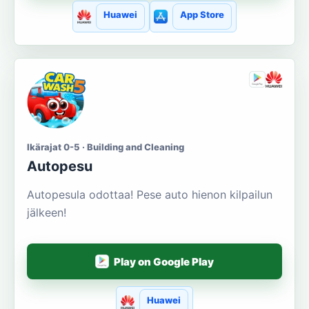
Huawei
App Store
Ikärajat 0-5 · Building and Cleaning
Autopesu
Autopesula odottaa! Pese auto hienon kilpailun
jälkeen!
Play on Google Play
Huawei