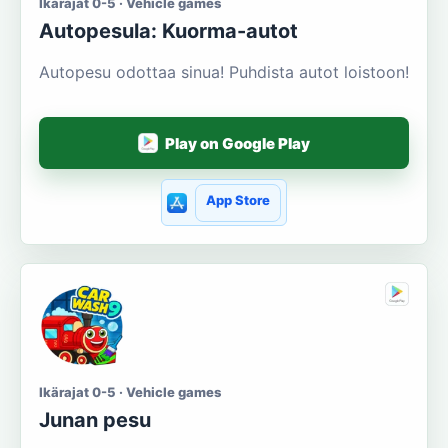
Ikärajat 0-5 · Vehicle games
Autopesula: Kuorma-autot
Autopesu odottaa sinua! Puhdista autot loistoon!
Play on Google Play
App Store
Ikärajat 0-5 · Vehicle games
Junan pesu