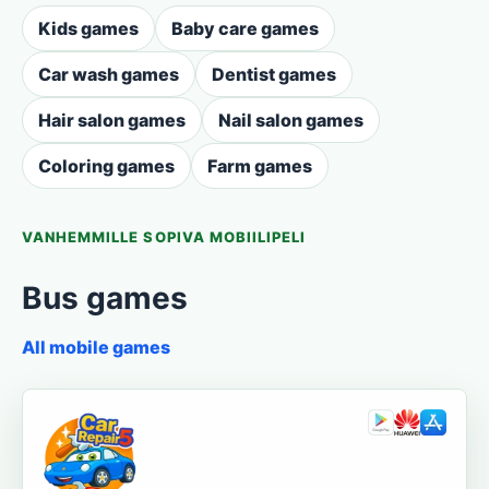
Kids games
Baby care games
Car wash games
Dentist games
Hair salon games
Nail salon games
Coloring games
Farm games
VANHEMMILLE SOPIVA MOBIILIPELI
Bus games
All mobile games